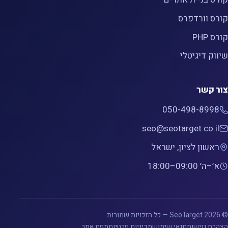
קורס וורדפרס
קורס PHP
שיווק דיגיטלי
צור קשר
050-498-8998
seo@seotarget.co.il
ראשון לציון, ישראל
א׳–ה׳ 09:00–18:00
© 2026 SeoTarget — כל הזכויות שמורות.
הצהרת נגישות
תנאי שימוש
מדיניות פרטיות
מפת אתר