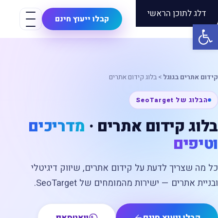
דלג לתוכן הראשי
Seo
Target
קבלו ייעוץ חינם
פתח סרגל נגישות
קידום אתרים בגוגל
>
בלוג קידום אתרים
הבלוג של SeoTarget
בלוג קידום אתרים ·
מדריכים
וטיפים
כל מה שצריך לדעת על קידום אתרים, שיווק דיגיטלי
ובניית אתרים — ישירות מהמומחים של SeoTarget.
קבלו ייעוץ חינם
וואטסאפ