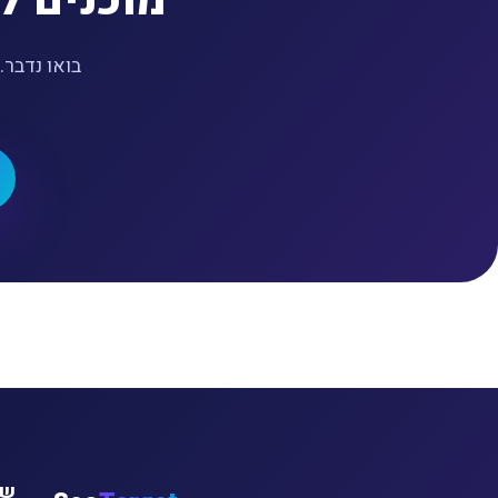
בואו נדבר
שי